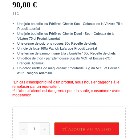
90,00 €
TTC
Une jolie bouteille les Périères Chenin Sec - Coteaux de la Vézère 75 cl
Produit Lauréat
Une jolie bouteille les Périères Chenin Demi - Sec - Coteaux de la
Vézère 75 cl Produit Lauréat
Une crème de poivrons rouges 80g Recette de chefs
Un foie de lotte 160g Patrick Lafargue Produit Lauréat
Une terrine de saumon fumé à la ciboulette 100g Recette de chefs
Un délice de thon / pamplemousse 80g du MOF et Bocuse d'Or
François Adamski
Un délice rillettes de maquereaux / moutarde 80g du MOF et Bocuse
d'Or François Adamski
*En cas d'indisponibilité d'un produit, nous nous engageons à le
remplacer par un équivalent.
** L'abus d'alcool est dangereux pour la santé, consommez avec
modération.
AJOUTE AU PANIER