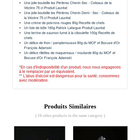
Une jolie bouteille les Périères Chenin Sec - Coteaux de la
Vézère 75 cl Produit Lauréat
Une jolie bouteille les Périères Chenin Demi - Sec - Coteaux de
la Vézère 75 cl Produit Lauréat
Une crème de poivrons rouges 80g Recette de chefs
Un foie de lotte 160g Patrick Lafargue Produit Lauréat
Une terrine de saumon fumé à la ciboulette 100g Recette de
chefs
Un délice de thon / pamplemousse 80g du MOF et Bocuse d'Or
François Adamski
Un délice rillettes de maquereaux / moutarde 80g du MOF et
Bocuse d'Or François Adamski
*En cas d'indisponibilité d'un produit, nous nous engageons
à le remplacer par un équivalent.
** L'abus d'alcool est dangereux pour la santé, consommez
avec modération.
Produits Similaires
( 16 other products in the same category )