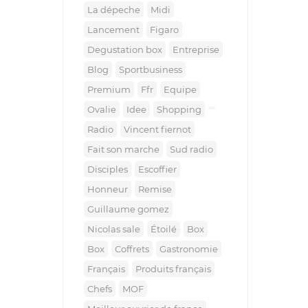
la dépeche
midi
lancement
figaro
degustation box
entreprise
blog
sportbusiness
premium
ffr
equipe
ovalie
idee
shopping
radio
vincent fiernot
fait son marche
sud radio
disciples
escoffier
honneur
remise
guillaume gomez
nicolas sale
étoilé
box
Box
coffrets
gastronomie
français
produits français
chefs
MOF