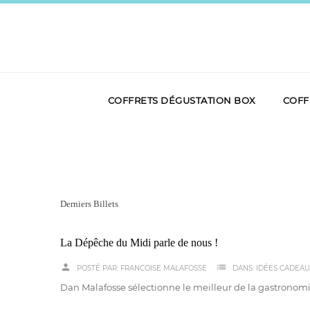
COFFRETS DÉGUSTATION BOX
COFF
Derniers Billets
La Dépêche du Midi parle de nous !
person
list
POSTÉ PAR:
FRANCOISE MALAFOSSE
DANS:
IDÉES CADEA
Dan Malafosse sélectionne le meilleur de la gastronomi