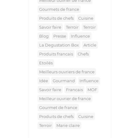
meilleur ouvrier de france
gourmets de france
produits de chefs
cuisine
savoir faire
terroir
terroir
blog
presse
influence
la Degustation Box
article
produits francais
chefs
etoilés
meilleurs ouvriers de france
idée
gourmand
influence
savoir faire
francais
MOF
meilleur ouvrier de france
gourmet de france
produits de chefs
cuisine
terroir
marie claire