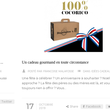
de box pour les amateurs de gastronomie, vins et épicerie fine
Un cadeau gourmand en toute circonstance
person
list
UX
POSTÉ PAR:
FRANCOISE MALAFOSSE
DANS:
IDÉES CADEA
aussi
Une fête à célébrer ? Un anniversaire à souhaiter ? Noël
approche ? La fête des pères ou des mères est là, et vou
toujours rien à offrir ? Vous...
Twitter
17
OCTOBRE
Share
Facebook
2019