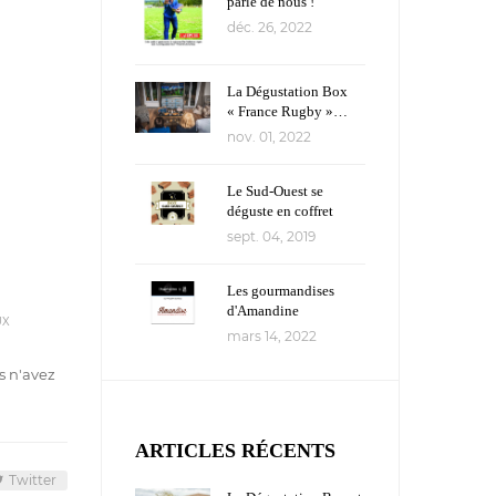
parle de nous !
déc. 26, 2022
La Dégustation Box
« France Rugby »…
Un coffret
nov. 01, 2022
délicieusement
acclamé !
Le Sud-Ouest se
déguste en coffret
gastronomique
sept. 04, 2019
Les gourmandises
d'Amandine
UX
mars 14, 2022
s n'avez
ARTICLES RÉCENTS
Twitter