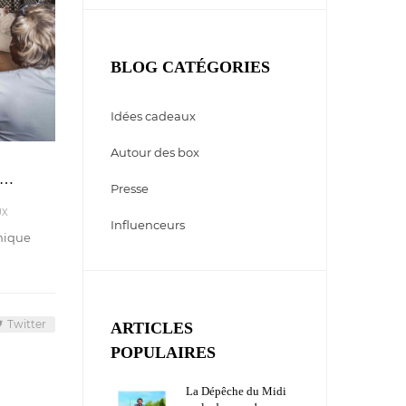
BLOG CATÉGORIES
Idées cadeaux
Autour des box
égustation Box « France Rugby »… Un coffret délicieusement acclamé !
Presse
UX
Influenceurs
omique
Twitter
ARTICLES
POPULAIRES
La Dépêche du Midi