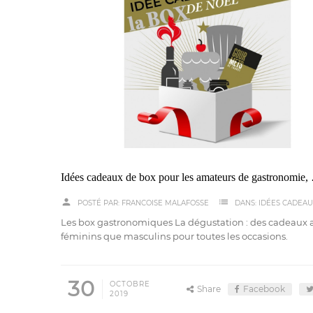
Idées cadeaux 
person
list
POSTÉ PAR:
FRANCOISE MALAFOSSE
DANS:
IDÉES CADEA
Les box gastronomiques La dégustation : des cadeaux 
féminins que masculins pour toutes les occasions.
30
OCTOBRE
Share
Facebook
2019