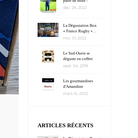
parle de nous !
déc. 26, 2022
La Dégustation Box
« France Rugby »…
Un coffret
nov. 01, 2022
délicieusement
acclamé !
Le Sud-Ouest se
déguste en coffret
gastronomique
sept. 04, 2019
Les gourmandises
d'Amandine
mars 14, 2022
ARTICLES RÉCENTS