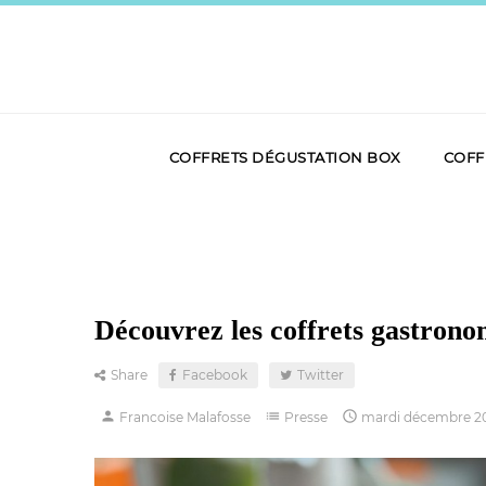
COFFRETS DÉGUSTATION BOX
COFF
Découvrez les coffrets gastron
Share
Facebook
Twitter
person
list

Francoise Malafosse
Presse
mardi
décembre
2