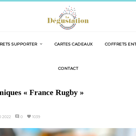
RETS SUPPORTER
CARTES CADEAUX
COFFRETS EN
CONTACT
omiques « France Rugby »
comment
favorite
0
2022
0
1039