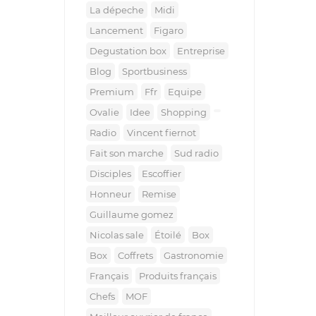
la dépeche
midi
lancement
figaro
degustation box
entreprise
blog
sportbusiness
premium
ffr
equipe
ovalie
idee
shopping
radio
vincent fiernot
fait son marche
sud radio
disciples
escoffier
honneur
remise
guillaume gomez
nicolas sale
étoilé
box
Box
coffrets
gastronomie
français
produits français
chefs
MOF