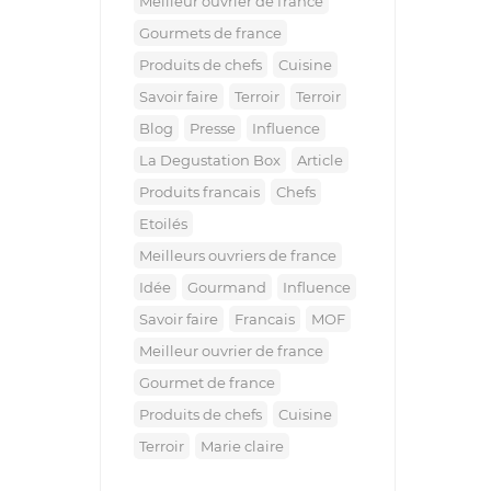
meilleur ouvrier de france
gourmets de france
produits de chefs
cuisine
savoir faire
terroir
terroir
blog
presse
influence
la Degustation Box
article
produits francais
chefs
etoilés
meilleurs ouvriers de france
idée
gourmand
influence
savoir faire
francais
MOF
meilleur ouvrier de france
gourmet de france
produits de chefs
cuisine
terroir
marie claire