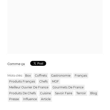
Comme ça
Mots clés:
Box
Coffrets
Gastronomie
Français
Produits Français
Chefs
MOF
Meilleur Ouvrier De France
Gourmets De France
Produits De Chefs
Cuisine
Savoir Faire
Terroir
Blog
Presse
Influence
Article