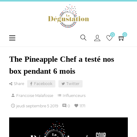
0
0
Basculer
☰
la
navigation
The Pineapple Chef a testé nos
box pendant 6 mois
Share
Facebook
Twitter
person
list
Francoise Malafosse
Influenceurs

comment
favorite
jeudi
septembre
5
2019
0
1171