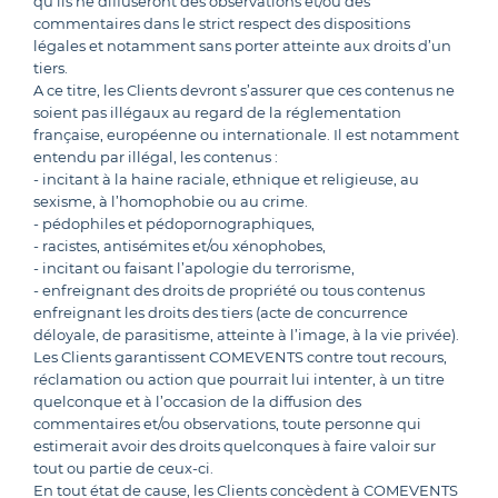
qu’ils ne diffuseront des observations et/ou des
commentaires dans le strict respect des dispositions
légales et notamment sans porter atteinte aux droits d’un
tiers.
A ce titre, les Clients devront s’assurer que ces contenus ne
soient pas illégaux au regard de la réglementation
française, européenne ou internationale. Il est notamment
entendu par illégal, les contenus :
- incitant à la haine raciale, ethnique et religieuse, au
sexisme, à l’homophobie ou au crime.
- pédophiles et pédopornographiques,
- racistes, antisémites et/ou xénophobes,
- incitant ou faisant l’apologie du terrorisme,
- enfreignant des droits de propriété ou tous contenus
enfreignant les droits des tiers (acte de concurrence
déloyale, de parasitisme, atteinte à l’image, à la vie privée).
Les Clients garantissent COMEVENTS contre tout recours,
réclamation ou action que pourrait lui intenter, à un titre
quelconque et à l’occasion de la diffusion des
commentaires et/ou observations, toute personne qui
estimerait avoir des droits quelconques à faire valoir sur
tout ou partie de ceux-ci.
En tout état de cause, les Clients concèdent à COMEVENTS