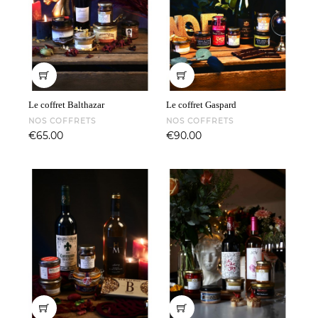
Le coffret Balthazar
Le coffret Gaspard
NOS COFFRETS
NOS COFFRETS
Price
Price
€65.00
€90.00