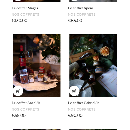
Le coffret Mages
Le coffret Apéro
NOS COFFRETS
NOS COFFRETS
Price
Price
€130.00
€65.00
Le coffret Anael/le
Le coffret Gabriel/le
NOS COFFRETS
NOS COFFRETS
Price
Price
€55.00
€90.00