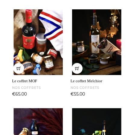
Le coffret MOF
Le coffret Melchior
NOS COFFRETS
NOS COFFRETS
Price
Price
€65.00
€55.00