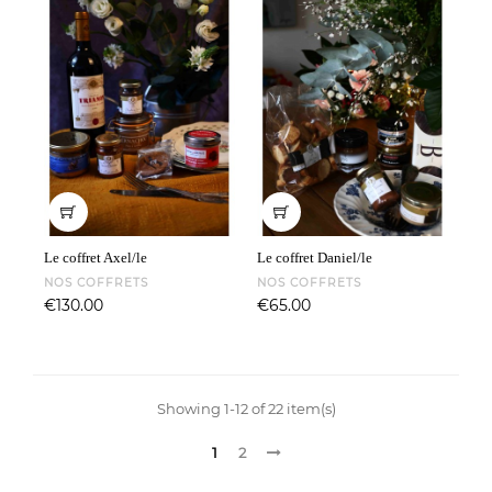
Le coffret Axel/le
Le coffret Daniel/le
NOS COFFRETS
NOS COFFRETS
Price
Price
€130.00
€65.00
Showing 1-12 of 22 item(s)
1
2