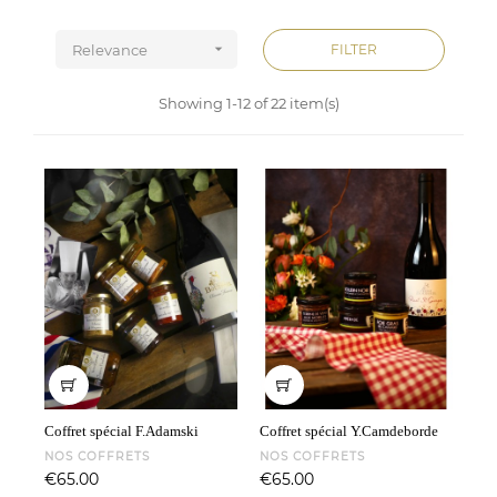

FILTER
Relevance
Showing 1-12 of 22 item(s)
Coffret spécial F.Adamski
Coffret spécial Y.Camdeborde
NOS COFFRETS
NOS COFFRETS
Price
Price
€65.00
€65.00