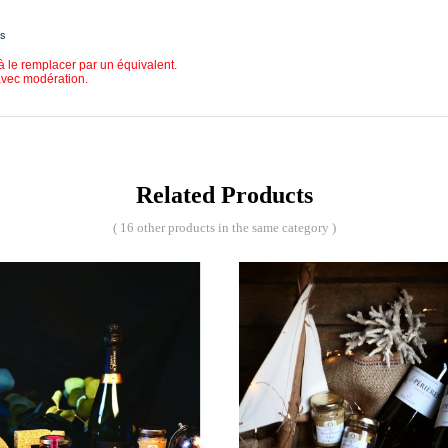
fs
à le remplacer par un équivalent.
avec modération.
Related Products
( 16 other products in the same category )