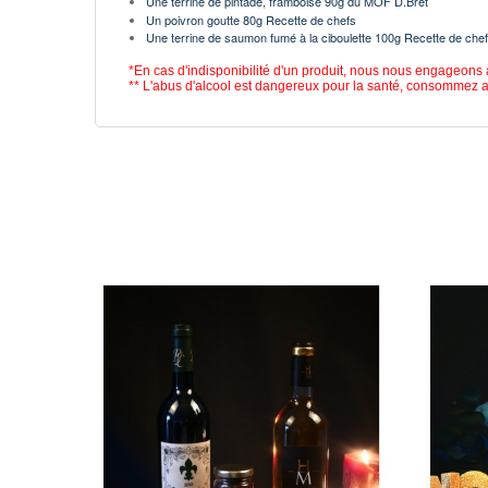
Une terrine de pintade, framboise 90g du MOF D.Bret
Un poivron goutte 80g Recette de chefs
Une terrine de saumon fumé à la ciboulette 100g Recette de che
*En cas d'indisponibilité d'un produit, nous nous engageons 
** L'abus d'alcool est dangereux pour la santé, consommez 