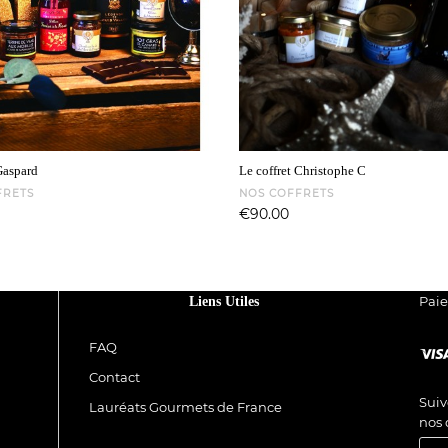
Gaspard
Le coffret Christophe C
FRETS
NOS COFFRETS
Price
€90.00
Pai
Liens Utiles
FAQ
Contact
Suiv
Lauréats Gourmets de France
nos 