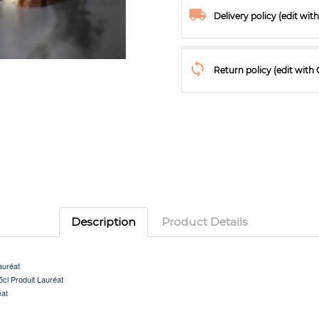
Delivery policy (edit w
Return policy (edit wit
Description
Product Details
auréat
75cl
Produit Lauréat
éat