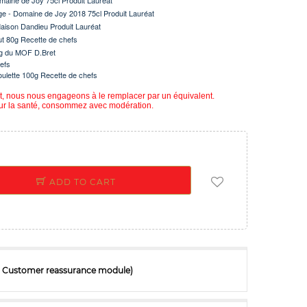
Domaine de Joy 75cl
Produit Lauréat
ouge - Domaine de Joy 2018 75cl
Produit Lauréat
aison Dandieu Produit Lauréat
ut 80g Recette de chefs
0g du MOF D.Bret
efs
oulette 100g Recette de chefs
uit, nous nous engageons à le remplacer par un équivalent.
our la santé, consommez avec modération.
ADD TO CART
ith Customer reassurance module)