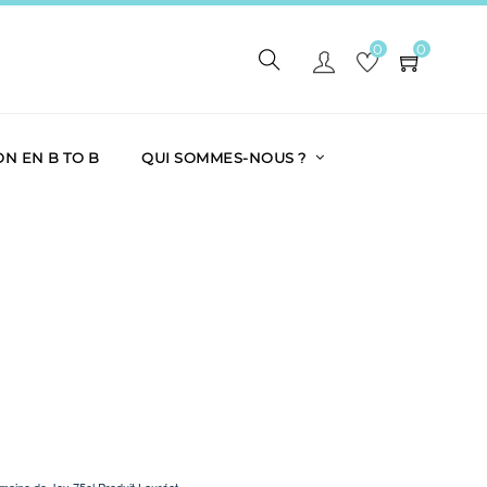
0
0
ON EN B TO B
QUI SOMMES-NOUS ?