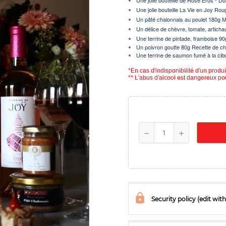
Une jolie bouteille de Rosé Eros - 
Une jolie bouteille La Vie en Joy R
Un pâté chalonnais au poulet 180g M
Un délice de chèvre, tomate, articha
Une terrine de pintade, framboise 9
Un poivron goutte 80g Recette de ch
Une terrine de saumon fumé à la cib
*En cas d'indisponibilité d'un prod
** L'abus d'alcool est dangereux p
Security policy (edit w