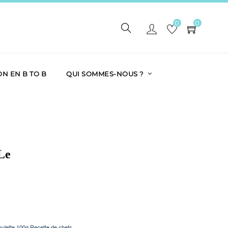
0
0
ON EN B TO B
QUI SOMMES-NOUS ?
le
oulette 100g Recette de chefs