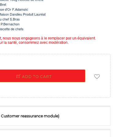
Bret
se d'Or F.Adamski
Maison Dandieu Produit Lauréat
du chef S.Bras
ef P.Bernachon
Recette de chefs
uit, nous nous engageons à le remplacer par un équivalent.
our la santé, consommez avec modération.
ADD TO CART
ith Customer reassurance module)