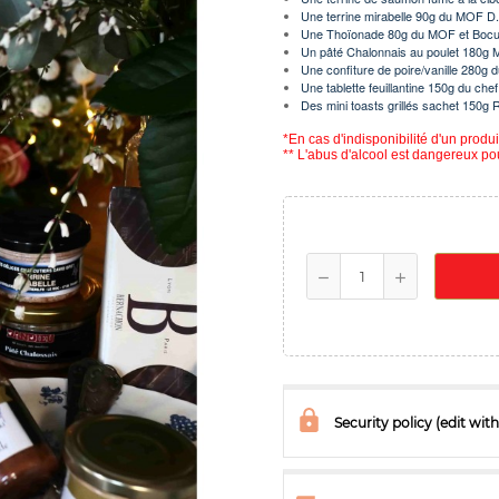
Une terrine mirabelle 90g du MOF D.
Une Thoïonade 80g du MOF et Bocu
Un pâté Chalonnais au poulet 180g 
Une confiture de poire/vanille 280g 
Une tablette
feuillantine 150g du ch
Des mini toasts grillés sachet 150g 
*En cas d'indisponibilité d'un prod
** L'abus d'alcool est dangereux p
Security policy (edit w