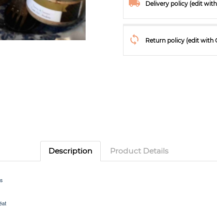
Delivery policy (edit w
Return policy (edit wit
Description
Product Details
fs
éat