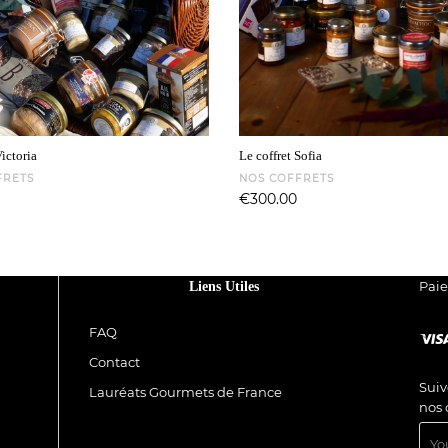
Victoria
Le coffret Sofia
FRETS
NOS COFFRETS
Price
€300.00
Pai
Liens Utiles
FAQ
Contact
Suiv
Lauréats Gourmets de France
nos 