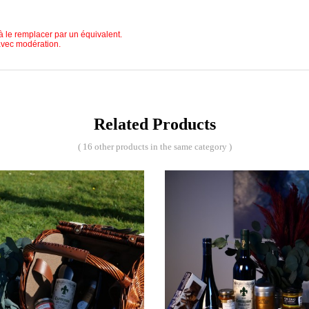
à le remplacer par un équivalent.
avec modération.
Related Products
( 16 other products in the same category )