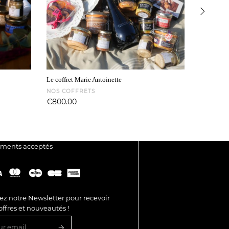
›
Le coffret Marie Antoinette
Le coffret
NOS COFFRETS
NOS COF
Price
Price
€800.00
€90.00
ements acceptés
ez notre Newsletter pour recevoir
offres et nouveautés !