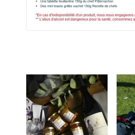
Une tablette
feuillantine 150g du chef P.Bernachon
Des mini toasts grillés sachet 150g Recette de chefs
*En cas d'indisponibilité d'un produit, nous nous engageons 
** L'abus d'alcool est dangereux pour la santé, consommez 